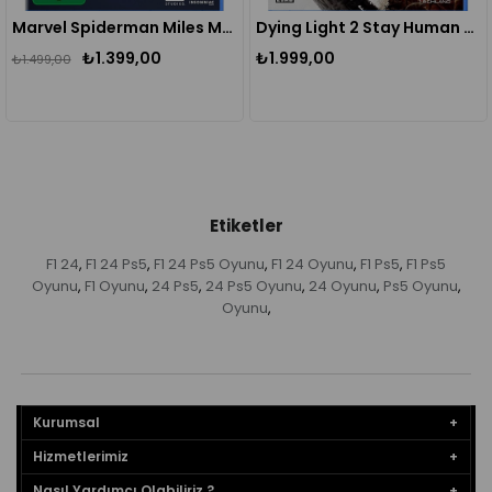
Marvel Spiderman Miles Morales Ps5 Oyunu
Dying Light 2 Stay Human Ps5 Oyunu
₺1.399,00
₺1.999,00
₺
₺1.699,00
Etiketler
F1 24
F1 24 Ps5
F1 24 Ps5 Oyunu
F1 24 Oyunu
F1 Ps5
F1 Ps5
,
,
,
,
,
Oyunu
F1 Oyunu
24 Ps5
24 Ps5 Oyunu
24 Oyunu
Ps5 Oyunu
,
,
,
,
,
,
Oyunu
,
Kurumsal
Hizmetlerimiz
Nasıl Yardımcı Olabiliriz ?