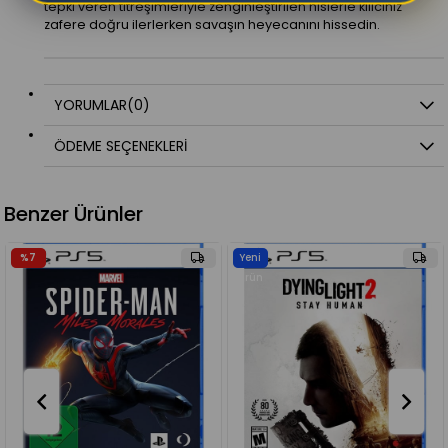
tepki veren titreşimleriyle zenginleştirilen hislerle kılıcınız
zafere doğru ilerlerken savaşın heyecanını hissedin.
YORUMLAR
(0)
ÖDEME SEÇENEKLERI
Benzer Ürünler
Yeni
%6
Ürün