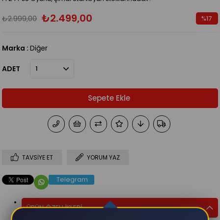
₺2.499,00
₺2.999,00
%
17
İndirim
Marka
:
Diğer
ADET
TAVSIYE ET
YORUM YAZ
Telegram
ÜRÜN ÖZELLIKLERI